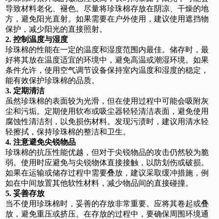
导致材料老化、褪色。尽量将珍珠棉存放在阴凉、干燥的地
方，避免阳光直射。如果需要在户外使用，建议使用遮挡物
保护，减少阳光的直接照射。
2. 控制温度与湿度
珍珠棉的性能在一定的温度和湿度范围内最佳。储存时，最
好将其放在温度适宜的环境中，避免高温或潮湿环境。如果
条件允许，使用空气调节设备保持室内温度和湿度的稳定，
能有效保护珍珠棉的品质。
3. 定期清洁
虽然珍珠棉的表面较为光滑，但在使用过程中可能会吸附灰
尘和污垢。定期使用软布或吸尘器轻轻清洁表面，避免使用
腐蚀性清洁剂，以免损伤材料。发现污渍时，建议用清水轻
轻擦拭，保持珍珠棉的整洁和卫生。
4. 注意避免尖锐物品
珍珠棉的抗压性能优越，但对于尖锐物品的攻击仍然较为脆
弱。使用时应避免与尖锐物体直接接触，以防划伤或破损。
如果在运输或储存过程中需要叠放，建议采取缓冲措施，例
如在中间放置其他软性材料，减少物品间的直接碰撞。
5. 妥善存放
当不使用珍珠棉时，妥善的存放非常重要。应将其卷起或叠
放，避免重压或挤压。在存放的过程中，要确保周围环境通