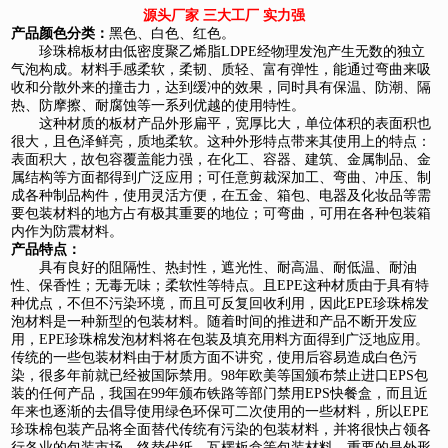
源头厂家 三大工厂 实力强
产品颜色分类：
黑色、白色、红色。
珍珠棉板材由低密度聚乙烯脂LDPE经物理发泡产生无数的独立
气泡构成。材料手感柔软，柔韧、质轻、富有弹性，能通过弯曲来吸
收和分散外来的撞击力，达到缓冲的效果，同时具有保温、防潮、隔
热、防摩擦、耐腐蚀等一系列优越的使用特性。
这种材质的板材产品外形扁平，宽厚比大，单位体积的表面积也
很大，且色泽鲜亮，质地柔软。这种外形特点带来其使用上的特点：
表面积大，故包容覆盖能力强，在化工、容器、建筑、金属制品、金
属结构等方面都得到广泛应用；可任意剪裁深加工、弯曲、冲压、制
成各种制品构件，使用灵活方便，在五金、箱包、电器及化妆品等需
要包装材料的地方占有极其重要的地位；可弯曲，可用在各种包装箱
内作为防震材料。
产品特点：
具有良好的阻隔性、热封性，遮光性、耐高温、耐低温、耐油
性、保香性；无毒无味；柔软性等特点。且EPE这种材质由于具有特
种优点，不但不污染环境，而且可反复回收利用，因此EPE珍珠棉发
泡材料是一种新型的包装材料。随着时间的推进和产品不断开发应
用，EPE珍珠棉发泡材料将在包装及填充用料方面得到广泛地应用。
传统的一些包装材料由于材质方面不讲究，使用后容易造成白色污
染，很多年前就已经被国际禁用。98年欧美等国颁布禁止进口EPS包
装的任何产品，我国在99年颁布铁路等部门禁用EPS快餐盒，而且近
年来也逐渐的去倡导使用绿色环保可二次使用的一些材料，所以EPE
珍珠棉包装产品将全面替代传统有污染的包装材料，并将很快占领各
行各业的包装市场，终替代纸、瓦楞板盒等包装材料，重要的是外形