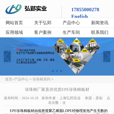
17855000278
English
网站首页
关于弘郢
产品中心
新闻资讯
应用领域
客户案例
生产车间
联系我们
首页
>
产品中心
>
珍珠棉系列
>
珍珠棉厂家直供优质EPE珍珠棉板材
发布时间：2024-10-26 发布作者：上海弘郢实业 来源：原创 点
击次数：
次
EPE珍珠棉板材由低密度聚乙烯脂LDPE经物理发泡产生无数的