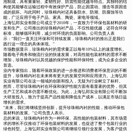
泡制成，具有重量轻、柔韧性好、防震性能优越等特点。其独特的结
构使其能够在运输过程中有效保护产品，防止因震动、撞击等原因造
成的损坏。与此同时，珍珠棉内衬还具备防水、防潮、防腐蚀等功
能，广泛应用于电子产品、家具、陶瓷、家电等领域。
上海弘郢实业有限公司成立于2010年，一直致力于环保包装材料的研
发和生产。公司推出的珍珠棉内衬产品，不仅性能优越，还符合环保
标准，能够循环利用，减少对环境的负面影响。公司负责人表
示：“我们一直关注环保和可持续发展，珍珠棉内衬的推出正是我们
践行这一理念的具体体现。”
市场数据显示，珍珠棉内衬的需求量正以每年10%以上的速度增长。
随着电子商务和物流行业的快速发展，对高性能包装材料的需求不断
增加，珍珠棉内衬以其优越的保护性能和环保特性，成为众多企业的
首选。
业内专家指出，随着环保政策的进一步推进和消费者环保意识的不断
提升，珍珠棉内衬在未来将有更大的发展空间和应用潜力。上海弘郢
实业有限公司在这一领域的创新和投入，无疑为行业树立了标杆。
然而，尽管珍珠棉内衬在环保和保护性能方面有着显著的优势，但其
生产工艺和成本仍需不断优化。为此，上海弘郢实业有限公司不断加
大研发投入，致力于提高产品性能和降低生产成本，以满足市场日益
增长的需求。
“未来，我们将继续坚持创新，提升珍珠棉内衬的性能，推动环保包
装材料的发展。”公司负责人表示。
总的来说，珍珠棉内衬作为一种环保、高性能的包装材料，其市场需
求的增长不仅推动了环保包装材料的发展，也促进了整个包装行业的
绿色转型。上海弘郢实业有限公司将继续引领行业发展，为客户提供