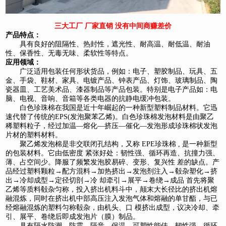
三大工厂 厂家直销 没有中间商赚差价
产品特点：
具有良好的阻隔性、热封性，遮光性、耐高温、耐低温、耐油
性、保香性、无毒无味、柔软性等特点。
应用领域：
广泛适用包装任何形状货品，例如：电子、塑胶制品、玩具、五
金、手袋、鞋材、家具、电镀产品、钟表产品、灯饰、玻璃制品、陶
瓷器皿、工艺美术品、漆器制品等产品包装。特别是电子产品如：电
脑、电视、音响、音箱等各类电器的抗静电缓冲包装。
白色珍珠棉在我国是近十年崛起的一种新型塑料制品材料。它迅
速代替了传统的EPS(发泡聚苯乙烯)。白色珍珠棉发泡材料是由聚乙
稀塑料粒子，经过加温—熔化—挤压—催化—发泡形成珍珠棉状发泡
片材的塑料材料。
聚乙烯发泡棉是非交联闭孔结构，又称 EPE珍珠棉 , 是一种新型
的包装材料。它由低密度 紧张好处：韧性强、循环再造、抗撞力强、
薄、占空间少。降服了频繁发泡胶易碎、变形、复兴性 差的缺点。产
品经过塑料颗粒→配方混料→加热挤出→发泡剂注入→殽杂塑化→挤
出→冷却成型→定径切剖→冷 却牵引→展平→卷绕→成品 首先将聚
乙烯等质料殽杂匀称，投入挤出机料斗中，颠末大长径比的挤出机熔
融混炼，同时在挤出机中部高压注入发泡气体和熔融的单甘酯，与已
经熔融混炼的塑料匀称殽杂，由机头、口 模挤出成型，议决冷却、牵
引、展平、卷绕后即成发泡片（膜）制品。
具有隔水防潮、防震、隔音、保温、可塑性能佳、韧性强、循环