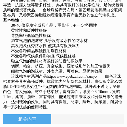
再造、抗撞力强等诸多好处， 亦具有很好的抗化学性能。是传统包装
质料的理想替代品。一台珍珠棉产品布局：聚乙烯发泡棉黑白交联闭
孔布局，又称聚乙烯脂经物理发泡孕育产生无数的独立气泡构成。
基本特性：
30-40 倍高发泡成形产品，重量轻，有一定坚固性
柔软性和缓冲性很好
导热率很低隔热性很优
独立气泡的泡沫材,几乎没有吸水性的防水材
高发泡及优秀防水性,使其具有很强浮力
不受各种药品腐蚀性耐腐性材料
不受各种气候条件影响,耐气候性优越
独立气泡的泡沫材有很好的防音防振效果
切断、粘合、挤压、真空成形、压缩成形等的加工性极优
细微气泡的泡沫材、外表光滑、可着色、显优美效果
珍珠棉卷材系列产品http://www.epebzcl.com/zzmjc/ 白色珍珠
棉卷材是具有高强缓冲、抗震能力的新型包装材料。由低密度聚乙烯
脂LDPE经物理发泡产生无数的独立气泡构成。其外观不透明，呈银
白色，有反光泽。材料手感柔软，富有弹性，厚度:0.3-10mm，宽幅
1.1m。柔韧、质轻、富有弹性，能通过弯曲来吸收和分散外来的撞击
力，达到缓冲的效果。同时具有保温、防潮、隔热、防摩擦、耐腐蚀
等一系列优越的使用特性。
相关内容