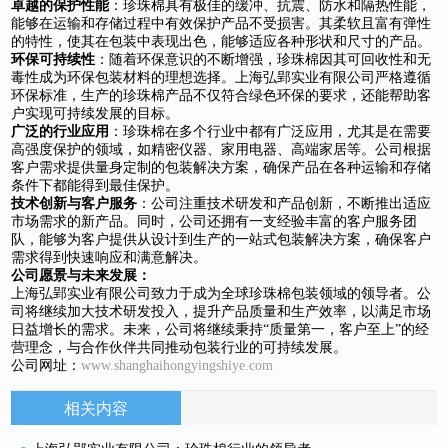
卓越的保护性能
：珍珠棉具有极佳的缓冲、抗震、防水和隔热性能，
能够在运输和存储过程中有效保护产品不受损害。其柔软且富有弹性
的特性，使其在包装中表现出色，能够适应各种形状和尺寸的产品。
环保可持续性
：随着环保意识的不断增强，珍珠棉因其可回收性和无
毒性成为环保包装材料的理想选择。上海弘郢实业有限公司严格遵循
环保标准，生产的珍珠棉产品不仅符合绿色环保的要求，还能帮助客
户实现可持续发展的目标。
广泛的行业应用
：珍珠棉在多个行业中都有广泛应用，尤其是在需要
高强度保护的领域，如精密仪器、家用电器、高端家居等。公司根据
客户需求提供量身定制的包装解决方案，确保产品在各种运输和存储
条件下都能得到最佳保护。
技术创新与客户服务
：公司注重技术研发和产品创新，不断推出适应
市场需求的新产品。同时，公司还拥有一支经验丰富的客户服务团
队，能够为客户提供从设计到生产的一站式包装解决方案，确保客户
需求得到快速响应和满意解决。
公司愿景与未来发展：
上海弘郢实业有限公司致力于成为全球珍珠棉包装领域的领导者。公
司将继续加大技术研发投入，提升产品质量和生产效率，以满足市场
日益增长的需求。未来，公司将继续秉持“质量第一，客户至上”的经
营理念，与合作伙伴共同推动包装行业的可持续发展。
公司网址：
www.shanghaihongyingshiye.com
相关内容