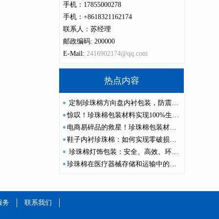
手机：17855000278
手机：+8618321162174
联系人：苏经理
邮政编码: 200000
E-Mail:
2416902174@qq.com
热点内容
定制珍珠棉方向盘内衬包装，防震抗压，安全运输
惊叹！珍珠棉包装材料实现100%生物基原料替代！
电商易碎品的救星！珍珠棉包装材料降低破损率 60%
鞋子内衬珍珠棉：如何实现零破损运输？
珍珠棉灯饰包装：安全、高效、环保的理想选择
珍珠棉在医疗器械存储和运输中的应用：保障精密设备安全与卫生
服务
联系我们