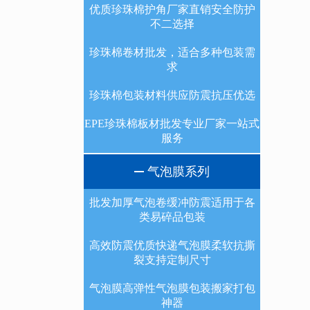
优质珍珠棉护角厂家直销安全防护
不二选择
珍珠棉卷材批发，适合多种包装需
求
珍珠棉包装材料供应防震抗压优选
EPE珍珠棉板材批发专业厂家一站式
服务
气泡膜系列
批发加厚气泡卷缓冲防震适用于各
类易碎品包装
高效防震优质快递气泡膜柔软抗撕
裂支持定制尺寸
气泡膜高弹性气泡膜包装搬家打包
神器