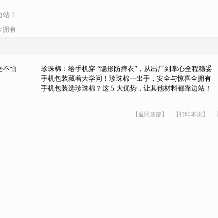
边站！
全拥有
全不怕
珍珠棉：给手机穿 “隐形防摔衣”，从出厂到掌心全程稳妥
！
手机包装藏着大学问！珍珠棉一出手，安全与惊喜全拥有
手机包装选珍珠棉？这 5 大优势，让其他材料都靠边站！
【返回顶部】
【打印本页】