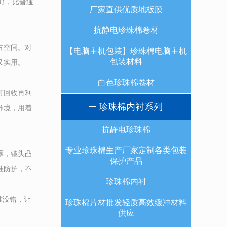
好，比普通
厂家直供优质地板膜
抗静电珍珠棉卷材
占空间。对
【电脑主机包装】珍珠棉电脑主机
包装材料
实用。​
白色珍珠棉卷材
可回收再利
珍珠棉内衬系列
环境，用着
抗静电珍珠棉
专业珍珠棉生产厂家定制各类包装
厚，镜头凸
保护产品
准防护，不
珍珠棉内衬
准没错，让
珍珠棉片材批发轻质高效缓冲材料
供应