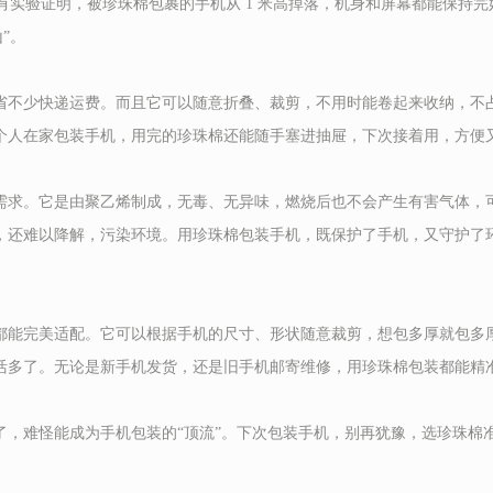
有实验证明，被珍珠棉包裹的手机从 1 米高掉落，机身和屏幕都能保持完
。​
省不少快递运费。而且它可以随意折叠、裁剪，不用时能卷起来收纳，不
个人在家包装手机，用完的珍珠棉还能随手塞进抽屉，下次接着用，方便又
需求。它是由聚乙烯制成，无毒、无异味，燃烧后也不会产生有害气体，
，还难以降解，污染环境。用珍珠棉包装手机，既保护了手机，又守护了
都能完美适配。它可以根据手机的尺寸、形状随意裁剪，想包多厚就包多
活多了。无论是新手机发货，还是旧手机邮寄维修，用珍珠棉包装都能精
了，难怪能成为手机包装的“顶流”。下次包装手机，别再犹豫，选珍珠棉