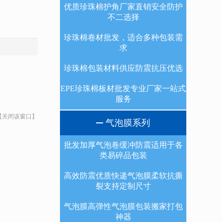
优质珍珠棉护角厂家直销安全防护
不二选择
珍珠棉卷材批发，适合多种包装需
求
珍珠棉包装材料供应防震抗压优选
EPE珍珠棉板材批发专业厂家一站式
服务
【关闭该窗口】
气泡膜系列
批发加厚气泡卷缓冲防震适用于各
类易碎品包装
高效防震优质快递气泡膜柔软抗撕
裂支持定制尺寸
气泡膜高弹性气泡膜包装搬家打包
神器