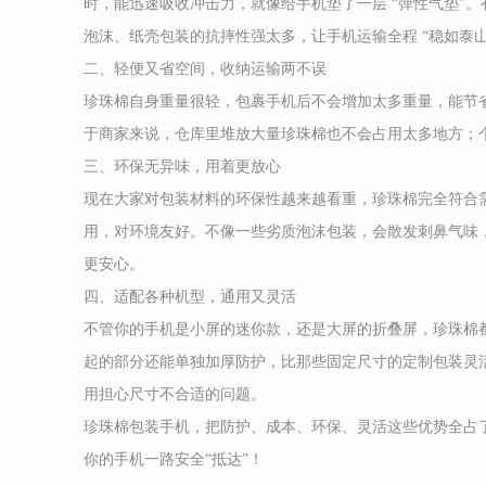
时，能迅速吸收冲击力，就像给手机垫了一层 “弹性气垫”。
泡沫、纸壳包装的抗摔性强太多，让手机运输全程 “稳如泰山”
二、轻便又省空间，收纳运输两不误​
珍珠棉自身重量很轻，包裹手机后不会增加太多重量，能节
于商家来说，仓库里堆放大量珍珠棉也不会占用太多地方；
三、环保无异味，用着更放心​
现在大家对包装材料的环保性越来越看重，珍珠棉完全符合
用，对环境友好。不像一些劣质泡沫包装，会散发刺鼻气味
更安心。​
四、适配各种机型，通用又灵活​
不管你的手机是小屏的迷你款，还是大屏的折叠屏，珍珠棉
起的部分还能单独加厚防护，比那些固定尺寸的定制包装灵
用担心尺寸不合适的问题。​
珍珠棉包装手机，把防护、成本、环保、灵活这些优势全占
你的手机一路安全“抵达”！​