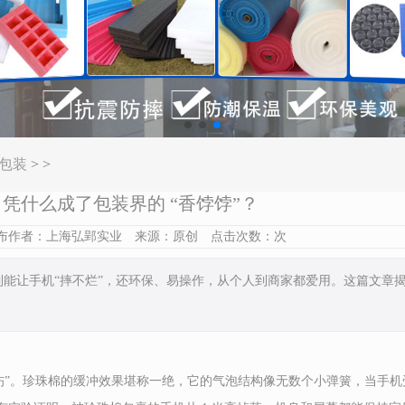
包装
> >
凭什么成了包装界的 “香饽饽”？
12 发布作者：上海弘郢实业 来源：原创 点击次数：
次
到能让手机“摔不烂”，还环保、易操作，从个人到商家都爱用。这篇文章
负伤”。珍珠棉的缓冲效果堪称一绝，它的气泡结构像无数个小弹簧，当手