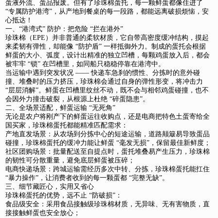
蛋液外流、蛋品报废。但有了珍珠棉蛋托，每一颗鲜蛋都像住进了
“专属防护港湾”，从产地到餐桌的每一段路，都能远离破损烦恼，安
心抵达！
一、“港湾式” 防护：把危险 “拦在港外”​
珍珠棉（EPE）并非普通的柔软材质，它自带高密度缓冲结构，摸起
来柔韧有弹性，却能像 “防护盾” 一样抵御外力。制成的蛋托会根据
鲜蛋的大小、弧度，设计出精准的独立凹槽，每颗鸡蛋放入后，都会
被牢牢 “锁” 在凹槽里，如同船只稳稳停靠在港湾中。​
当运输中遇到突发状况 —— 快递车急刹的惯性、分拣时的意外碰
撞、堆叠时的压力挤压，珍珠棉会通过自身的弹性形变，将冲击力
“层层消解”。鲜蛋在凹槽里纹丝不动，既不会与相邻鸡蛋碰撞，也不
会因外力撞击破裂，从根源上杜绝 “碎蛋隐患”。​
二、全场景适配，鲜蛋运输 “无死角”​
无论是农户将刚产下的鲜蛋运往收购点，还是电商把特色土蛋寄给全
国买家，珍珠棉蛋托都能精准匹配需求：​
产地直发场景：从农场到分拣中心的短途运输，道路颠簸易导致蛋品
碰撞，珍珠棉蛋托的缓冲力能让鲜蛋 “毫发无损”，保留最佳新鲜度；​
社区团购场景：批量配送至自提点时，蛋托堆叠易产生压力，珍珠棉
的韧性可分散重量，避免底层鲜蛋被压碎；​
电商快递场景：跨城运输需经历多次中转、分拣，珍珠棉蛋托能扛住
“暴力操作”，让消费者收到的每一颗蛋都 “完整无缺”。​
三、细节藏匠心，实用又省心​
珍珠棉蛋托的优势，远不止 “防破损”：​
食品级安全：采用食品接触级珍珠棉材质，无异味、无有害物质，直
接接触鲜蛋也安全放心；​