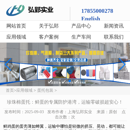
17855000278
English
网站首页
关于弘郢
产品中心
新闻资讯
应用领域
客户案例
生产车间
联系我们
首页
>
应用领域
>
蛋托包装
>
珍珠棉蛋托：鲜蛋的专属防护港湾，运输零破损超安心！
发布时间：2025-09-03 发布作者：上海弘郢实业 来源：原创 点
击次数：
次
鲜鸡蛋的蛋壳薄如蝉翼，运输中哪怕是轻微的挤压、晃动，都可能让