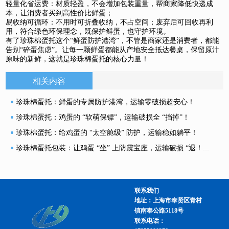
轻量化省运费：材质轻盈，不会增加包装重量，帮商家降低快递成
本，让消费者买到高性价比鲜蛋；​
易收纳可循环：不用时可折叠收纳，不占空间；废弃后可回收再利
用，符合绿色环保理念，既保护鲜蛋，也守护环境。​
有了珍珠棉蛋托这个“鲜蛋防护港湾”，不管是商家还是消费者，都能
告别“碎蛋焦虑”。让每一颗鲜蛋都能从产地安全抵达餐桌，保留原汁
原味的新鲜，这就是珍珠棉蛋托的核心力量！​
相关内容
珍珠棉蛋托：鲜蛋的专属防护港湾，运输零破损超安心！
珍珠棉蛋托：鸡蛋的 “软萌保镖”，运输破损全 “挡掉”！
珍珠棉蛋托：给鸡蛋的 “太空舱级” 防护，运输稳如躺平！
珍珠棉蛋托包装：让鸡蛋 “坐” 上防震宝座，运输破损 “退！退！退！”
联系我们
地址：上海市奉贤区青村
镇南奉公路5118号
联系电话：