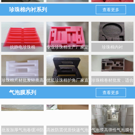
EPE珍珠棉板材
珍珠棉内衬系列
查看更多
抗静电珍珠棉
专业珍珠棉生产厂家定
珍珠棉内衬
制各类包装保护产品
珍珠棉片材批发轻质高
优质珍珠棉护角厂家直
珍珠棉卷材批发，适合
效缓冲材料供应
销安全防护不二选择
多种包装需求
气泡膜系列
查看更多
批发加厚气泡卷缓冲防
高效防震优质快递气泡
气泡膜高弹性气泡膜包