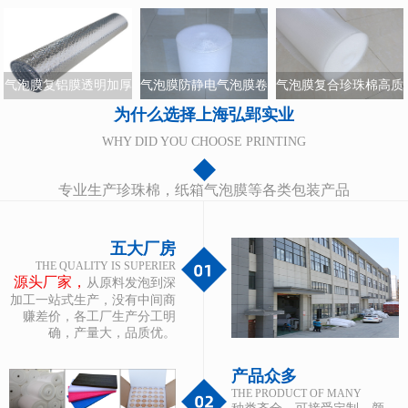
震适用于各类易碎品包
膜柔软抗撕裂支持定制
装搬家打包神器
装
尺寸
气泡膜复铝膜透明加厚
气泡膜防静电气泡膜卷
气泡膜复合珍珠棉高质
气泡膜大泡小泡任选保
为什么选择上海弘郢实业
装电子产品专用包装安
量防震气泡膜包装材料
护力强工厂直供
全防护
多规格可选
WHY DID YOU CHOOSE PRINTING
专业生产珍珠棉，纸箱气泡膜等各类包装产品
五大厂房
THE QUALITY IS SUPERIER
源头厂家，
从原料发泡到深
加工一站式生产，没有中间商
赚差价，各工厂生产分工明
确，产量大，品质优。
产品众多
THE PRODUCT OF MANY