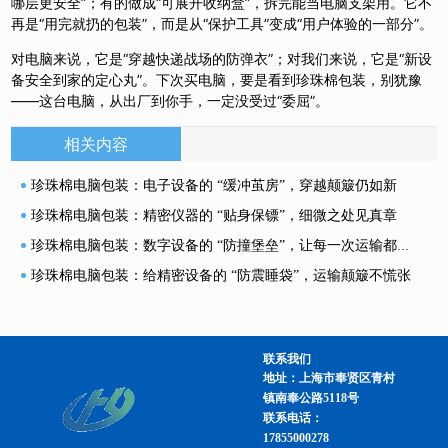
哪层更安全”；有的做成“可展开收纳盒”，拆完能当电脑支架用。它不
再是“用完就扔的包装”，而是从“保护工具”变成“用户体验的一部分”。
对电脑来说，它是“穿越快递战场的防弹衣”；对我们来说，它是“新设
备安全到家的定心丸”。下次买电脑，要是看到珍珠棉包装，别犹豫
——这台电脑，从出厂到你手，一定没受过“委屈”。
相关内容
珍珠棉电脑包装：电子设备的 “缓冲茧房”，穿越颠簸仍如新
珍珠棉电脑包装：精密仪器的 “贴身保镖”，细微之处见真章
珍珠棉电脑包装：数字设备的 “防撞堡垒”，让每一次运输都稳如泰山
珍珠棉电脑包装：给精密设备的 “防震睡袋”，运输颠簸不慌张
联系我们
地址：上海市奉贤区青村
镇南奉公路5118号
联系电话：
17855000278