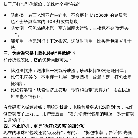
从工厂打包到你拆箱，珍珠棉全程“在岗”：
防刮擦：表面光滑不产生静电，不会磨花 MacBook 的金属壳，
也不会给游戏本的 RGB 灯效留划痕；
防受潮：气泡隔绝水汽，南方回南天运输，主板也不会“受潮罢
工”；
能复用：拆完别扔！下次搬家、送修时再用，比买新包装省几十
块。
三、为啥说它是电脑包装的“最优解”？
和传统包装比，它的优势肉眼可见：
比泡沫抗摔：泡沫摔一次就碎成渣，珍珠棉摔10次还能回弹；
比气泡膜省心：不用缠十几层，定制凹槽一放就固定，打包效率
提3倍；
比纸箱靠谱：纸箱怕挤压变形，珍珠棉自带“支撑力”，堆在快递
堆里也不怕被压。
有数码店老板算过账：用珍珠棉后，电脑售后率从12%降到1%，光维
修费就省了上万元。用户更直言：“看到珍珠棉包裹的电脑，拆开前就
知道‘稳了’。”
四、不止护机，更是“拆箱仪式感”的加分项
现在的珍珠棉包装还能“玩花样”：有的印上“拆包指南”，告诉你“先撕