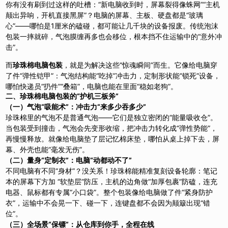
你有没有刷到过这样的吐槽：“新电脑收到时，屏幕裂得像蛛网”“主机
颠出异响，开机直接黑屏”？电脑的屏幕、主板、硬盘都是“玻璃
心”——哪怕是1厘米的磕碰，都可能让几千块的设备报废。传统泡沫
包装一摔就碎，气泡膜缠再多也会移位，根本挡不住运输中的“意外冲
击”。
而
珍珠棉电脑包装
，就是为解决这些“惊魂瞬间”而生。它像给电脑穿
了件“弹性铠甲”：气泡结构能“吃掉”冲击力，定制形状能“锁死”设备，
哪怕快递员“扔件”“叠箱”，电脑也能在里面“稳如老狗”。
二、珍珠棉电脑包装的“护机三板斧”
（一）气泡“吸能术”：冲击力“来多少吞多少”
珍珠棉里的气泡不是普通气泡——它们是独立密闭的“能量吸收仓”。
当包装受到撞击，气泡会先变形收缩，把冲击力转化成“弹性势能”，
再慢慢释放。就像给电脑垫了层记忆棉床垫，哪怕从桌上掉下去，屏
幕、外壳也能“毫发无伤”。
（二）量身“定制衣”：电脑“动都动不了”
不同电脑有不同“身材”？没关系！珍珠棉能精准复刻设备轮廓：笔记
本的屏幕下方加 “软垫层”防压，主机的边角做“加厚包裹”防磕，连充
电器、鼠标都有专属“小口袋”。整个包装像给电脑做了件“紧身防护
衣”，运输中不会晃一下、碰一下，连键盘都不会因为颠簸出现“错
位”。
（三）全场景“保镖”：从仓库到你手，全程在线