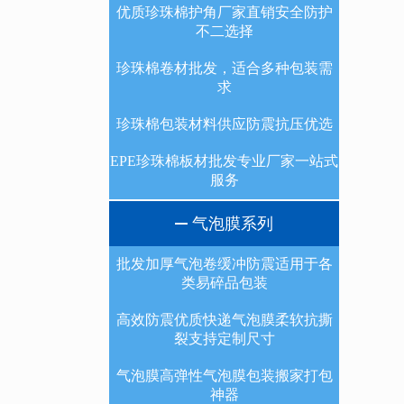
优质珍珠棉护角厂家直销安全防护
不二选择
珍珠棉卷材批发，适合多种包装需
求
珍珠棉包装材料供应防震抗压优选
EPE珍珠棉板材批发专业厂家一站式
服务
气泡膜系列
批发加厚气泡卷缓冲防震适用于各
类易碎品包装
高效防震优质快递气泡膜柔软抗撕
裂支持定制尺寸
气泡膜高弹性气泡膜包装搬家打包
神器