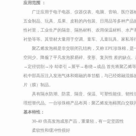
应用范围 ：
广泛应用于电子电器、仪器仪表、电脑、音响、医疗器械
五金制品、玩具、瓜果、皮鞋的内包装、日用品等多种产品
性衬里，工业生产的隔音、隔热材料、农用保温材料、水产
衬垫等等。其管材大量用于空调、童车、儿童玩具、家私等
聚乙烯发泡棉是非交联闭孔结构，又称 EPE珍珠棉 , 
空间少。降服了平凡发泡胶易碎、变形、复兴性 差的缺点
→定径切剖→冷 却牵引→展平→卷绕→成品 首先将聚乙烯
机中部高压注入发泡气体和熔融的单甘酯，与已经熔融混炼
片（膜）制品。
具有隔水防潮、防震、隔音、保温、可塑性能佳、韧性强
理想替代品。一台珍珠棉产品布局：聚乙烯发泡棉黑白交联
基本特性：
30-40 倍高发泡成形产品，重量轻，有一定坚固性
柔软性和缓冲性很好