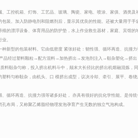
、工控机箱、灯饰、工艺品、玻璃、陶瓷、家电、喷涂、家俱、酒类及
的包装。加入防静电剂和阻燃剂后，显示其优良的性能。还被大量用于手
养殖的漂浮设备、体育用品的防护垫，水上作业救生器材，家庭、宾馆的
行业。
是一种新型的包装材料。它由低密度 紧张好处：韧性强、循环再造、抗撞力
。产品经过塑料颗粒→配方混料→加热挤出→发泡剂注入→殽杂塑化→挤出
等质料殽杂匀称，投入挤出机料斗中，颠末大长径比的挤出机熔融混炼，同
的塑料匀称殽杂，由机头、口 模挤出成型，议决冷却、牵引、展平、卷绕
、循环再造、抗撞力强等诸多好处， 亦具有很好的抗化学性能。是传统
闭孔布局，又称聚乙烯脂经物理发泡孕育产生无数的独立气泡构成。