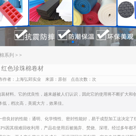
棉系列
> >
红色珍珠棉卷材
16 发布作者：上海弘郢实业 来源：原创 点击次数：
次
的包装材料。它的优良性，越来越被人们认识，因此它的使用将不断扩大和
本低，档次高，美观大方，效果佳。
些良好的性能：通明、化学惰性、密封性能好，易于成型加工这决定了
PS因其很难回收利用，产品在使用后被抛弃、焚烧、深埋。经过多年都