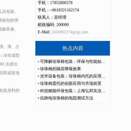
手机：17855000278
手机：+8618321162174
礼品包装、
联系人：苏经理
袋箱包的弹
邮政编码: 200000
地板装修、
E-Mail:
2416902174@qq.com
强、薄、占
热点内容
→冷却成型
可降解珍珠棉包装：环保与性能如何兼得？
时 在挤出
珍珠棉的隔音降噪效果
后即成发泡
光学设备包装：珍珠棉内托的应用优势
珍珠棉蛋托的创新应用与市场前景
包装质料的
科技赋能环保包装：上海弘郢实业有限公司引领珍珠棉泡沫新潮流
抗静电珍珠棉的电阻测试方法