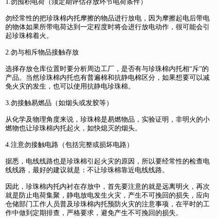
1.勿囤积电荷（须定期评估存放环节电荷条件）
勿经常性的把珍珠棉内托摩擦的物品进行放电，因为摩擦起电后带电
的物体如果所带电荷达到一定程度时将会进行放电动作，很可能会引
起珍珠棉着火。
2.勿与相斥物品接触存放
选择存放仓库位置时要分析周边工厂，是否有与珍珠棉内托相“斥”的
产品。当然珍珠棉内托也有普遍棉和抗静电棉区分，如果想要可以减
免火灾的发生，也可以使用抗静电珍珠棉。
3.勿接触易燃品（如烟头或发胶等）
从化学及物理角度来说，珍珠棉是易燃物品，实验证明，非明火的小
燃物也让珍珠棉内托起火，如快熄灭的烟头。
4.注意勿接触电路（包括完整或损坏电路）
据悉，电线线路也是珍珠棉引起火灾的原因，所以要经常性的检查电
线线路，最好的建议就是：不让珍珠棉靠近电线线路。
因此，珍珠棉内托内衬在存放中，首先要注意的就是远离明火，再次
就是防止电荷集聚，静电放电发生火灾，产生不可挽回的损失，应向
仓储部门工作人员普及珍珠棉内托预防火灾的注意事项，在平时的工
作中做到定期排查，严格要求，避免产生不可挽回的损失。