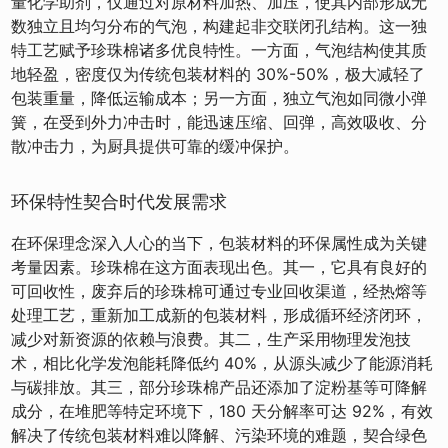
量化学助剂，仅通过对原材料加热、加压，使其内部形成无
数独立且均匀分布的气泡，构建起非交联闭孔结构。这一独
特工艺赋予珍珠棉诸多优良特性。一方面，气泡结构使其质
地轻盈，密度仅为传统包装材料的 30%-50%，极大减轻了
包装重量，降低运输成本；另一方面，独立气泡如同微小弹
簧，在受到外力冲击时，能迅速压缩、回弹，高效吸收、分
散冲击力，为厨具提供可靠的缓冲保护。
环保特性契合时代发展需求
在环保理念深入人心的当下，包装材料的环保属性成为关键
考量因素。珍珠棉在这方面表现出色。其一，它具有良好的
可回收性，废弃后的珍珠棉可通过专业回收渠道，经热熔等
处理工艺，重新加工成新的包装材料，形成循环经济闭环，
减少对新资源的依赖与浪费。其二，生产采用物理发泡技
术，相比化学发泡能耗降低约 40%，从源头减少了能源消耗
与碳排放。其三，部分珍珠棉产品还添加了淀粉基等可降解
成分，在堆肥等特定环境下，180 天分解率可达 92%，有效
解决了传统包装材料难以降解、污染环境的难题，契合绿色